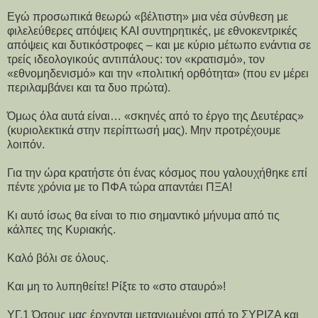
Εγώ προσωπικά θεωρώ «βέλτιστη» μια νέα σύνθεση με
φιλελεύθερες απόψεις ΚΑΙ συντηρητικές, με εθνοκεντρικές
απόψεις και δυτικόστροφες – και με κύριο μέτωπο ενάντια σε
τρείς ιδεολογικούς αντιπάλους: τον «κρατισμό», τον
«εθνομηδενισμό» και την «πολιτική ορθότητα» (που εν μέρει
περιλαμβάνει και τα δυο πρώτα).
Όμως όλα αυτά είναι… «σκηνές από το έργο της Δευτέρας»
(κυριολεκτικά στην περίπτωσή μας). Μην προτρέχουμε
λοιπόν.
Για την ώρα κρατήστε ότι ένας κόσμος που γαλουχήθηκε επί
πέντε χρόνια με το ΠΦΑ τώρα απαντάει ΠΞΑ!
Κι αυτό ίσως θα είναι το πιο σημαντικό μήνυμα από τις
κάλπες της Κυριακής.
Καλό βόλι σε όλους.
Και μη το λυπηθείτε! Ρίξτε το «στο σταυρό»!
ΥΓ.1 Όσους μας έρχονται μετανιωμένοι από το ΣΥΡΙΖΑ και