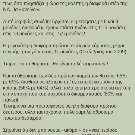
πως όσο πλησιάζει η ώρα της κάλπης η διαφορά υπέρ της
ΝΔ, θα «ανοίγει»:
Αυτό ακριβώς συνέβη: Άρχισαν οι μετρήσεις με 8 και 9
μονάδες διαφορά κι έχουν φτάσει πλέον στις 11,5 μονάδες,
στις 13 μονάδες και στις 15,5 μονάδες!
Η μεγαλύτερη διαφορά πρώτου δεύτερου κόμματος μέχρι
στιγμής ήταν γύρω στις 11 μονάδες (Οκτώβριος του 2009).
Τώρα - να το θυμάστε - θα είναι πολύ παραπάνω!
Και το άθροισμα των δύο πρώτων κομμάτων θα είναι 65%
με 69%. Αισθητά υψηλότερο απ’ ό,τι στα δέκα χρόνια της
κρίσης (56% με 64%), αλλά πολύ χαμηλότερο ακόμα απ’ ό,τι
στην εποχή που κυριαρχούσε ο δικομματισμός (80% και
πάνω)!
Τι σημαίνει μια πρωτοφανώς υψηλή διαφορά πρώτου-
δεύτερου, αλλά ταυτόχρονα, πολύ χαμηλό άθροισμα
πρώτου-δεύτερου;
Σημαίνει ότι δεν μπαίνουμε - ακόμα – σε «νέα περίοδο