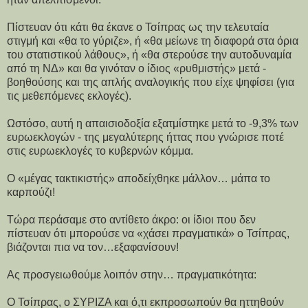
Πίστευαν ότι κάτι θα έκανε ο Τσίπρας ως την τελευταία
στιγμή και «θα το γύριζε», ή «θα μείωνε τη διαφορά στα όρια
του στατιστικού λάθους», ή «θα στερούσε την αυτοδυναμία
από τη ΝΔ» και θα γινόταν ο ίδιος «ρυθμιστής» μετά -
βοηθούσης και της απλής αναλογικής που είχε ψηφίσει (για
τις μεθεπόμενες εκλογές).
Ωστόσο, αυτή η απαισιοδοξία εξατμίστηκε μετά το -9,3% των
ευρωεκλογών - της μεγαλύτερης ήττας που γνώρισε ποτέ
στις ευρωεκλογές το κυβερνών κόμμα.
Ο «μέγας τακτικιστής» αποδείχθηκε μάλλον… μάπα το
καρπούζι!
Τώρα περάσαμε στο αντίθετο άκρο: οι ίδιοι που δεν
πίστευαν ότι μπορούσε να «χάσει πραγματικά» ο Τσίπρας,
βιάζονται πια να τον…εξαφανίσουν!
Ας προσγειωθούμε λοιπόν στην… πραγματικότητα:
Ο Τσίπρας, ο ΣΥΡΙΖΑ και ό,τι εκπροσωπούν θα ηττηθούν