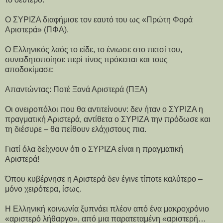
Ο ΣΥΡΙΖΑ διαφήμισε τον εαυτό του ως «Πρώτη Φορά
Αριστερά» (ΠΦΑ).
Ο Ελληνικός λαός το είδε, το ένιωσε στο πετσί του,
συνειδητοποίησε περί τίνος πρόκειται και τους
αποδοκίμασε:
Απαντώντας: Ποτέ Ξανά Αριστερά (ΠΞΑ)
Οι ονειροπόλοι που θα αντιτείνουν: δεν ήταν ο ΣΥΡΙΖΑ η
πραγματική Αριστερά, αντίθετα ο ΣΥΡΙΖΑ την πρόδωσε και
τη διέσυρε – θα πείθουν ελάχιστους πια.
Γιατί όλα δείχνουν ότι ο ΣΥΡΙΖΑ είναι η πραγματική
Αριστερά!
Όπου κυβέρνησε η Αριστερά δεν έγινε τίποτε καλύτερο –
μόνο χειρότερα, ίσως.
Η Ελληνική κοινωνία ξυπνάει πλέον από ένα μακροχρόνιο
«αριστερό λήθαργο», από μια παρατεταμένη «αριστερή…