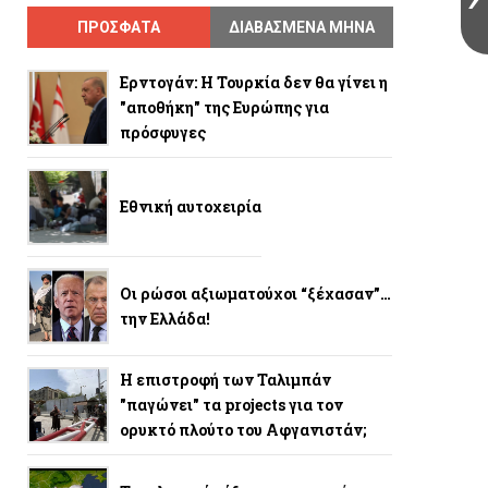
ΠΡΟΣΦΑΤΑ
ΔΙΑΒΑΣΜΕΝΑ ΜΗΝΑ
Ερντογάν: Η Τουρκία δεν θα γίνει η
"αποθήκη" της Ευρώπης για
πρόσφυγες
Εθνική αυτοχειρία
Οι ρώσοι αξιωματούχοι “ξέχασαν”…
την Ελλάδα!
Η επιστροφή των Ταλιμπάν
"παγώνει" τα projects για τον
ορυκτό πλούτο του Αφγανιστάν;