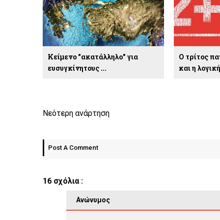
Κείμενο "ακατάλληλο" για
Ο τρίτος π
ευσυγκίνητους ...
και η λογικ
Νεότερη ανάρτηση
Post A Comment
16 σχόλια :
Ανώνυμος