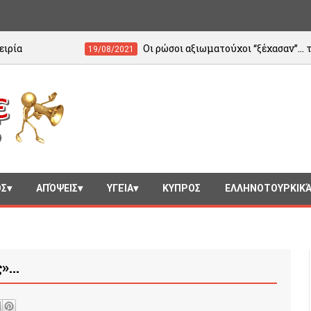
Οι ρώσοι αξιωματούχοι “ξέχασαν”… την Ελλάδα!
19/08/2021
ΟΣ
ΑΠΌΨΕΙΣ
ΥΓΕΊΑ
ΚΥΠΡΟΣ
ΕΛΛΗΝΟΤΟΥΡΚΙΚ
ς»…