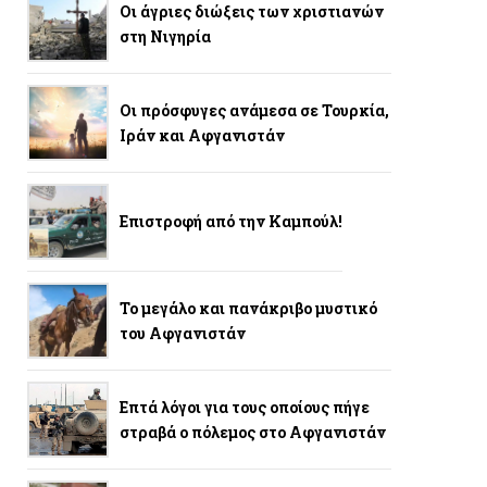
Οι άγριες διώξεις των χριστιανών
στη Νιγηρία
Οι πρόσφυγες ανάμεσα σε Τουρκία,
Ιράν και Αφγανιστάν
Επιστροφή από την Καμπούλ!
Το μεγάλο και πανάκριβο μυστικό
του Αφγανιστάν
Επτά λόγοι για τους οποίους πήγε
στραβά ο πόλεμος στο Αφγανιστάν