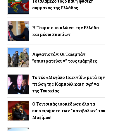
Το ισλαμικό τόξο και η φυσική
σύμμαχος της Ελλάδος
Η Τουρκία κυκλώνει την Ελλάδα
και μέσω Σκοπίων
Αφγανιστάν: Οι Ταλιμπάν
"επιστρατεύουν" τους ιμάμηδες
Το νέο «Μεγάλο Παιχνίδι» μετά την
πτώση της Καμπούλ και η σφήνα
της Τουρκίας
Ο Τσιτσιπάς ισοπέδωσε όλα τα
επιχειρήματα των “κανιβάλων” του
Μαξίμου!