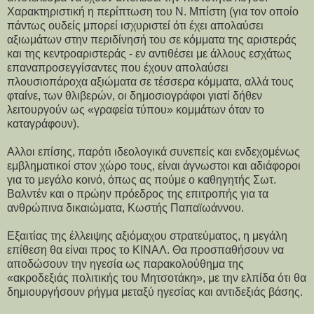
Χαρακτηριστική η περίπτωση του Ν. Μπίστη (για τον οποίο
πάντως ουδείς μπορεί ισχυριστεί ότι έχει απολαύσει
αξιωμάτων στην περιδίνησή του σε κόμματα της αριστεράς
και της κεντροαριστεράς - εν αντιθέσει με άλλους εσχάτως
επαναπροσεγγίσαντες που έχουν απολαύσει
πλουσιοπάροχα αξιώματα σε τέσσερα κόμματα, αλλά τους
φταίνε, των θλιβερών, οι δημοσιογράφοι γιατί δήθεν
λειτουργούν ως «γραφεία τύπου» κομμάτων όταν το
καταγράφουν).
Αλλοι επίσης, παρότι ιδεολογικά συνεπείς και ενδεχομένως
εμβληματικοί στον χώρο τους, είναι άγνωστοι και αδιάφοροι
για το μεγάλο κοινό, όπως ας πούμε ο καθηγητής Σωτ.
Βαλντέν και ο πρώην πρόεδρος της επιτροπής για τα
ανθρώπινα δικαιώματα, Κωστής Παπαϊωάννου.
Εξαιτίας της έλλειψης αξιόμαχου στρατεύματος, η μεγάλη
επίθεση θα είναι προς το ΚΙΝΑΛ. Θα προσπαθήσουν να
αποδώσουν την ηγεσία ως παρακολούθημα της
«ακροδεξιάς πολιτικής του Μητσοτάκη», με την ελπίδα ότι θα
δημιουργήσουν ρήγμα μεταξύ ηγεσίας και αντιδεξιάς βάσης.