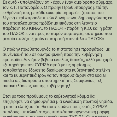
Σε αυτό - υπολογίζουν ότι - έχουν έναν αμφίρροπο σύμμαχο,
τον κ. Γ. Παπανδρέου. Ο πρώην Πρωθυπουργός μετά την
εκθρόνισή του, με κάθε ευκαιρία ρητορεύει (τρόπος του
λέγειν) περί «προοδευτικών δυνάμεων», δημιουργώντας εκ
του αποτελέσματος πρόβλημα εικόνας στη λεόντειο
παράταξη του ΚΙΝΑΛ, το ΠΑΣΟΚ - παρότι η Κ.Ο. και η βάση
του ΠΑΣΟΚ είναι προς το παρόν συμπαγείς, σε σημείο που
μεσαία στελέχη ζητούν επιστροφή στον τίτλο «ΠΑΣΟΚ»!
Ο πρώην πρωθυπουργός το πιστοποίησε προσφάτως, με
συνέντευξή του σε ούλτρα φιλική προς την κυβέρνηση
εφημερίδα. Δεν ήταν βέβαια εντελώς δοτικός, αλλά μια χαρά
εξυπηρέτησε τον ΣΥΡΙΖΑ αφού με τις αμφίσημες
τοποθετήσεις έδωσε το δικαίωμα στα κυβερνητικά στελέχη
και τα κυβερνητικά τρολ να τον παρουσιάζουν στα social
media ως διαπρύσιο υποστηρικτή της Συμφωνίας - εξ
αντανακλάσεως και της κυβέρνησης!
Ετσι με τους πρόθυμους το κυβερνητικό κόμμα θα
επιχειρήσει να δημιουργήσει μια ενδιάμεση πολιτική νησίδα,
η οποία ελπίζεται ότι θα συσπειρώνει τους εκτός ΣΥΡΙΖΑ
οπαδούς, με τελικό στόχο, υπό κάποια οργανωτική μορφή,