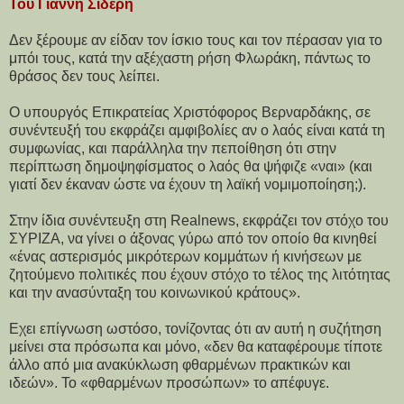
Του Γιάννη Σιδέρη
Δεν ξέρουμε αν είδαν τον ίσκιο τους και τον πέρασαν για το
μπόι τους, κατά την αξέχαστη ρήση Φλωράκη, πάντως το
θράσος δεν τους λείπει.
Ο υπουργός Επικρατείας Χριστόφορος Βερναρδάκης, σε
συνέντευξή του εκφράζει αμφιβολίες αν ο λαός είναι κατά τη
συμφωνίας, και παράλληλα την πεποίθηση ότι στην
περίπτωση δημοψηφίσματος ο λαός θα ψήφιζε «ναι» (και
γιατί δεν έκαναν ώστε να έχουν τη λαϊκή νομιμοποίηση;).
Στην ίδια συνέντευξη στη Realnews, εκφράζει τον στόχο του
ΣΥΡΙΖΑ, να γίνει ο άξονας γύρω από τον οποίο θα κινηθεί
«ένας αστερισμός μικρότερων κομμάτων ή κινήσεων με
ζητούμενο πολιτικές που έχουν στόχο το τέλος της λιτότητας
και την ανασύνταξη του κοινωνικού κράτους».
Εχει επίγνωση ωστόσο, τονίζοντας ότι αν αυτή η συζήτηση
μείνει στα πρόσωπα και μόνο, «δεν θα καταφέρουμε τίποτε
άλλο από μια ανακύκλωση φθαρμένων πρακτικών και
ιδεών». Το «φθαρμένων προσώπων» το απέφυγε.