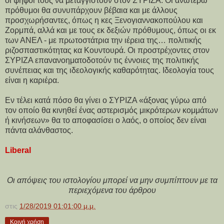
οι ψήφοι τους να μεταγγιστούν στον ΣΥΡΙΖΑ. Οι ανωτέρω
πρόθυμοι θα συνυπάρχουν βέβαια και με άλλους
προσχωρήσαντες, όπως η κες Ξενογιαννακοπούλου και
Ζορμπά, αλλά και με τους εκ δεξιών πρόθυμους, όπως οι εκ
των ΑΝΕΛ - με πρωτοστάτρια την ιέρεια της… πολιτικής
ριζοσπαστικότητας κα Κουντουρά. Οι προστρέχοντες στον
ΣΥΡΙΖΑ επανανοηματοδοτούν τις έννοιες της πολιτικής
συνέπειας και της ιδεολογικής καθαρότητας. Ιδεολογία τους
είναι η καριέρα.
Εν τέλει κατά πόσο θα γίνει ο ΣΥΡΙΖΑ «άξονας γύρω από
τον οποίο θα κινηθεί ένας αστερισμός μικρότερων κομμάτων
ή κινήσεων» θα το αποφασίσει ο λαός, ο οποίος δεν είναι
πάντα αλάνθαστος.
Liberal
Οι απόψεις του ιστολογίου μπορεί να μην συμπίπτουν με τα
περιεχόμενα του άρθρου
στις
1/28/2019 01:01:00 μ.μ.
Κοινή χρήση