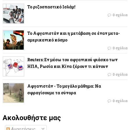
Το ριζοσπαστικό Ισλάμ!
0 σχόλια
Το Αφγανιστάν και η μετάβαση σε έναν μετα-
αμερικανικό κόσμο
0 σχόλια
Reuters: Εν μέσω του αφγανικού φιάσκο των
ΗΠΑ, Ρωσία και Κίνα ξέρουν τι κάνουν
0 σχόλια
Αφγανιστάν - Το μεγάλο μάθημα: Να
σφραγίσουμε τα σύνορα
0 σχόλια
Ακολουθήστε μας
Αναρτήσεις