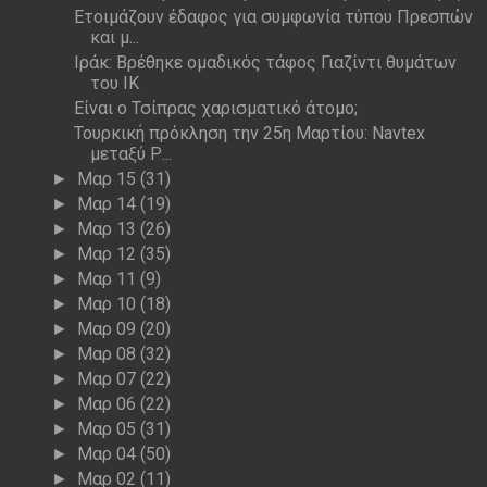
Ετοιμάζουν έδαφος για συμφωνία τύπου Πρεσπών
και μ...
Ιράκ: Βρέθηκε ομαδικός τάφος Γιαζίντι θυμάτων
του ΙΚ
Είναι ο Τσίπρας χαρισματικό άτομο;
Τουρκική πρόκληση την 25η Μαρτίου: Navtex
μεταξύ Ρ...
Μαρ 15
(31)
►
Μαρ 14
(19)
►
Μαρ 13
(26)
►
Μαρ 12
(35)
►
Μαρ 11
(9)
►
Μαρ 10
(18)
►
Μαρ 09
(20)
►
Μαρ 08
(32)
►
Μαρ 07
(22)
►
Μαρ 06
(22)
►
Μαρ 05
(31)
►
Μαρ 04
(50)
►
Μαρ 02
(11)
►