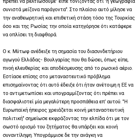
πρέπει να βελτιώσουμε" είπε τονίζοντας ότι "η γεωγραφία
συνιστά μείζονα παράγοντα". Στο πλαίσιο αυτό μίλησε να
την αναθεωρητική και επιθετική στάση τόσο της Τουρκίας
όσο και της Ρωσίας την οποία κατηγόρησε ότι κατάφερε
να οπλίσει τη διαφθορά.
Ο κ. Μύτωφ ανέδειξε τη σημασία του διασυνδετήριου
αγωγού Ελλάδας- Βουλγαρίας που θα δώσει, όπως είπε,
πνοή ελευθερίας και αποδέσμευσης από το ρωσικό αέριο.
Εστίασε επίσης στο μεταναστευτικό πρόβλημα
επισημαίνοντας ότι αυτό έδειξε ότι ήταν ανέτοιμη η ΕΕ να
το αντιμετωπίσει και υπογραμμίζοντας ότι πρέπει να
διασφαλιστεί μία μεγαλύτερη προσπάθεια επ’ αυτού. "Η
Ευρωπαϊκή ήπειρος χρειάζεται κοινή μεταναστευτική
πολιτική" σημείωσε εκφράζοντας την ελπίδα ότι με τον
σωστό ορισμό του ζητήματος θα υπάρξει και κοινή
συναντίληψη. Υπογράμμισε δε την ανάγκη να