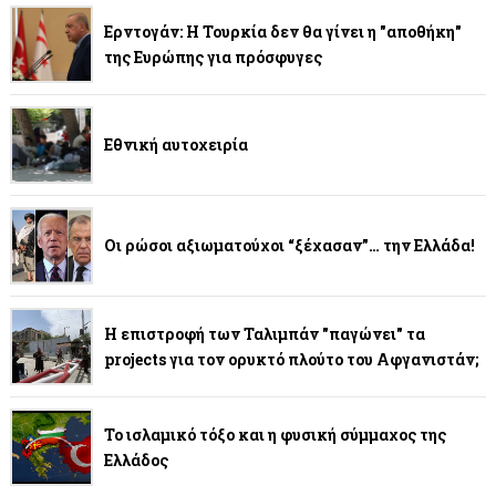
Ερντογάν: Η Τουρκία δεν θα γίνει η "αποθήκη"
της Ευρώπης για πρόσφυγες
Εθνική αυτοχειρία
Οι ρώσοι αξιωματούχοι “ξέχασαν”… την Ελλάδα!
Η επιστροφή των Ταλιμπάν "παγώνει" τα
projects για τον ορυκτό πλούτο του Αφγανιστάν;
Το ισλαμικό τόξο και η φυσική σύμμαχος της
Ελλάδος