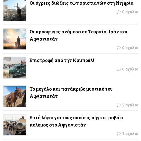
Οι άγριες διώξεις των χριστιανών στη Νιγηρία
0 σχόλια
Οι πρόσφυγες ανάμεσα σε Τουρκία, Ιράν και
Αφγανιστάν
0 σχόλια
Επιστροφή από την Καμπούλ!
0 σχόλια
Το μεγάλο και πανάκριβο μυστικό του
Αφγανιστάν
2 σχόλια
Επτά λόγοι για τους οποίους πήγε στραβά ο
πόλεμος στο Αφγανιστάν
1 σχόλια