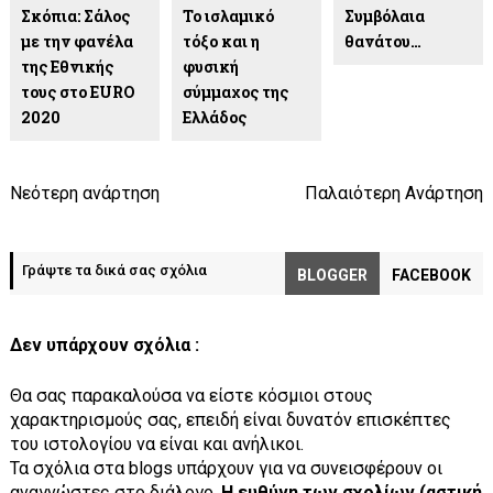
Σκόπια: Σάλος
Το ισλαμικό
Συμβόλαια
με την φανέλα
τόξο και η
θανάτου…
της Εθνικής
φυσική
τους στο EURO
σύμμαχος της
2020
Ελλάδος
Νεότερη ανάρτηση
Παλαιότερη Ανάρτηση
Γράψτε τα δικά σας σχόλια
BLOGGER
FACEBOOK
Δεν υπάρχουν σχόλια :
Θα σας παρακαλούσα να είστε κόσμιοι στους
χαρακτηρισμούς σας, επειδή είναι δυνατόν επισκέπτες
του ιστολογίου να είναι και ανήλικοι.
Τα σχόλια στα blogs υπάρχουν για να συνεισφέρουν οι
αναγνώστες στο διάλογο.
Η ευθύνη των σχολίων (αστική