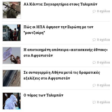
Αλ Κάιντα: Συγχαρητήρια στους Ταλιμπάν
0 σχόλια
Πώς οι ΗΠΑ άφησαν την Ευρώπη με τον
"μουτζούρη"
0 σχόλια
Η αποτυχημένη απόπειρα «κατασκευής έθνους»
στο Αφγανιστάν
0 σχόλια
Σε συναγερμό η Αθήνα μετά τις δραματικές
εξελίξεις στο Αφγανιστάν
0 σχόλια
Ο νόμος των Ταλιμπάν
0 σχόλια