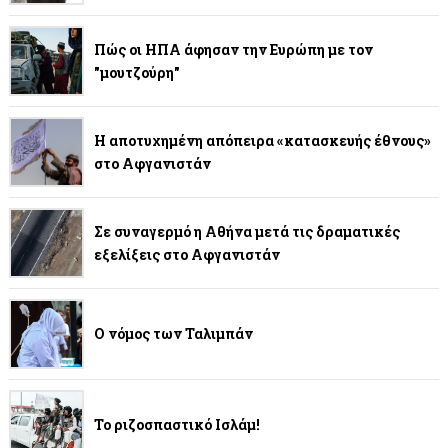
Πώς οι ΗΠΑ άφησαν την Ευρώπη με τον
"μουτζούρη"
Η αποτυχημένη απόπειρα «κατασκευής έθνους»
στο Αφγανιστάν
Σε συναγερμό η Αθήνα μετά τις δραματικές
εξελίξεις στο Αφγανιστάν
Ο νόμος των Ταλιμπάν
Το ριζοσπαστικό Ισλάμ!