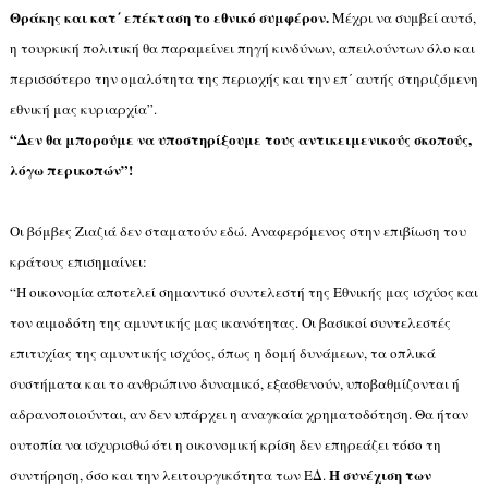
Θράκης και κατ΄ επέκταση το εθνικό συμφέρον.
Μέχρι να συμβεί αυτό,
η τουρκική πολιτική θα παραμείνει πηγή κινδύνων, απειλούντων όλο και
περισσότερο την ομαλότητα της περιοχής και την επ΄ αυτής στηριζόμενη
εθνική μας κυριαρχία”.
“Δεν θα μπορούμε να υποστηρίξουμε τους αντικειμενικούς σκοπούς,
λόγω περικοπών”!
Οι βόμβες Ζιαζιά δεν σταματούν εδώ. Αναφερόμενος στην επιβίωση του
κράτους επισημαίνει:
“Η οικονομία αποτελεί σημαντικό συντελεστή της Εθνικής μας ισχύος και
τον αιμοδότη της αμυντικής μας ικανότητας. Οι βασικοί συντελεστές
επιτυχίας της αμυντικής ισχύος, όπως η δομή δυνάμεων, τα οπλικά
συστήματα και το ανθρώπινο δυναμικό, εξασθενούν, υποβαθμίζονται ή
αδρανοποιούνται, αν δεν υπάρχει η αναγκαία χρηματοδότηση. Θα ήταν
ουτοπία να ισχυρισθώ ότι η οικονομική κρίση δεν επηρεάζει τόσο τη
Η συνέχιση των
συντήρηση, όσο και την λειτουργικότητα των ΕΔ.