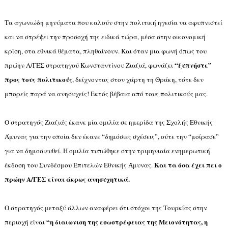
Τα αγωνιώδη μηνύματα που καλούν στην πολιτική ηγεσία να αφυπνιστεί
και να στρέψει την προσοχή της ειδικά τώρα, μέσα στην οικονομική
κρίση, στα εθνικά θέματα, πληθαίνουν. Και όταν μια φωνή όπως του
“ξυπνήστε”
πρώην Α/ΓΕΣ στρατηγού Κωνσταντίνου Ζιαζιά, φωνάζει
προς τους πολιτικούς
, δείχνοντας στον χάρτη τη Θράκη, τότε δεν
μπορείς παρά να ανησυχείς! Εκτός βέβαια από τους πολιτικούς μας.
Ο στρατηγός Ζιαζιάς έκανε μία ομιλία σε ημερίδα της Σχολής Εθνικής
Άμυνας για την οποία δεν έκανε “δημόσιες σχέσεις”, ούτε την “μοίρασε”
για να δημοσιευθεί. Η ομιλία τυπώθηκε στην τριμηνιαία ενημερωτική
Και τα όσα έχει πει ο
έκδοση του Συνδέσμου Επιτελών Εθνικής Άμυνας.
πρώην Α/ΓΕΣ είναι άκρως ανησυχητικά.
Ο στρατηγός μεταξύ άλλων αναφέρει ότι στόχοι της Τουρκίας στην
“η διαιωνιση της εσωστρέφειας της Μειονότητας, η
περιοχή είναι