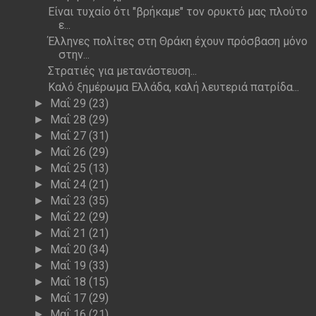
Eίναι τυχαίο ότι "βρήκαμε" τον ορυκτό μας πλούτο
ε...
Έλληνες πολίτες στη Θράκη έχουν πρόσβαση μόνο
στην...
Στρατιές για μετανάστευση...
Καλό ξημέρωμα Ελλάδα, καλή λευτεριά πατρίδα...
Μαΐ 29
(23)
►
Μαΐ 28
(29)
►
Μαΐ 27
(31)
►
Μαΐ 26
(29)
►
Μαΐ 25
(13)
►
Μαΐ 24
(21)
►
Μαΐ 23
(35)
►
Μαΐ 22
(29)
►
Μαΐ 21
(21)
►
Μαΐ 20
(34)
►
Μαΐ 19
(33)
►
Μαΐ 18
(15)
►
Μαΐ 17
(29)
►
Μαΐ 16
(21)
►