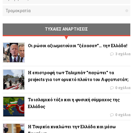
Τρομοκρατία
ΤΥΧΑΙΕΣ ΑΝΑΡΤΗΣΕΙΣ
Οι ρώσοι αξιωματούχοι “ξέχασαν”… την Ελλάδα!
3 σχόλια
Η επιστροφή των Ταλιμπάν "παγώνει" τα
projects για τον ορυκτό πλούτο του Αφγανιστάν;
0 σχόλια
Το ισλαμικό τόξο και η φυσική σύμμαχος της
Ελλάδος
0 σχόλια
Η Τουρκία κυκλώνει την Ελλάδα και μέσω