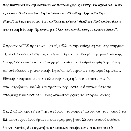
περικοπών των αμυντικών δαπανών χωρίς κεντρικό σχεδιασμό θα
έχει ως αποτέλεσμα την αδυναμία υποστήριξης από την
στρατιωτική ηγεσία, των αντικειμενικών σκοπών που καθορίζει η
πολιτική Εθνικής Άμυνας, με όλες τις αντίστοιχες επιπτώσεις”.
Ο πρωην Α/ΓΕΣ προτείνει μεταξύ άλλων την ενίσχυση του στρατηγικού
άξονα Ελλάδος -Κύπρου, τη σχεδίαση και υλοποίηση της μελλοντικής
δομής δυνάμεων και -το πιο χρήσιμο ίσως- τη θεσμοθέτηση περιοδικής
εκπαιδεύσεως της πολιτικής Ηγεσίας επί θεμάτων χειρισμού κρίσεων,
Εθνικής κινητοποιήσεως,πολιτικής διαχειρίσεως στρατιωτικών
αναμετρήσεων, καθώς και τρόπων τερματισμού αυτών ώστε να
αποφευχθούν διαπιστωμένες δυσλειτουργίες του παρελθόντος.
Ο κ. Ζιαζιάς προτείνει “την ανύψωση του φρονήματος και του ηθικού των
ΕΔ με στοχευμένες δράσεις και εφαρμογή του Στρατιωτικού κώδικα
δεοντολογίας,διεξαγωγή ρεαλιστικών ασκήσεων και αξιοπρεπείς