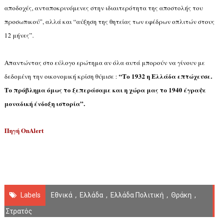
αποδοχές, ανταποκρινόμενες στην ιδιαιτερότητα της αποστολής του
προσωπικού”, αλλά και “αύξηση της θητείας των εφέδρων οπλιτών στους
12 μήνες”.
Απαντώντας στο εύλογο ερώτημα αν όλα αυτά μπορούν να γίνουν με
“Το 1932 η Ελλάδα επτώχευσε.
δεδομένη την οικονομική κρίση θύμισε :
Το πρόβλημα όμως το ξεπεράσαμε και η χώρα μας το 1940 έγραψε
μοναδική ένδοξη ιστορία”.
Πηγή
OnAlert
Labels
Εθνικά
,
Ελλάδα
,
Ελλάδα Πολιτική
,
Θράκη
,
Στρατός