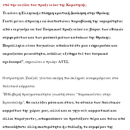
υπό την αιγίδα του προξενείου της Κομοτηνής.
Τι κάνει η Ελληνική επίσημη κρατική Διοίκηση στην Θράκη;
Γιατί μένει άπραγη ενώ διαπιστώνει παραβίαση της νομιμότητας
από ενεργούμενα του Τουρκικού προξενείου εις βάρος των εθνικών
συμφερόντων και των μουσουλμάνων κατοίκων της Θράκης;
Παράλληλα είναι παγκοίνως αποδεκτό ότι μια ευημερούσα και
ακμαζουσα μειονότητα, ουδόλως εξυπηρετεί τον τουρκικό
σχεδιασμό”
, σημειώνει ο πρώην Α/ΓΕΣ.
Ο στρατηγός Ζιαζιάς γίνεται ακόμη πιο σκληρός αναφερόμενος στα
πολιτικά κόμματα:
"
Η θλιβερή πραγματικότητα γνωστή στους “παροικούντες στην
θα εκλείψει μόνο και όταν, το σύνολο των πολιτικών
Ιερουσαλήμ
"
,
κομμάτων της χώρας μας, αλλά και οι γηγενείς κομματικοί και
άλλοι παράγοντες, αποφασίσουν να προτάξουν πέρα και πάνω από
οποιαδήποτε άλλη σκοπιμότητα ή επιδίωξη, το συμφέρον της