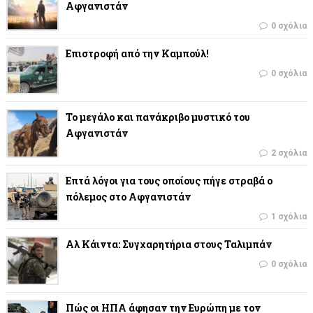
Αφγανιστάν
0 σχόλια
Επιστροφή από την Καμπούλ!
0 σχόλια
Το μεγάλο και πανάκριβο μυστικό του
Αφγανιστάν
2 σχόλια
Επτά λόγοι για τους οποίους πήγε στραβά ο
πόλεμος στο Αφγανιστάν
1 σχόλια
Αλ Κάιντα: Συγχαρητήρια στους Ταλιμπάν
0 σχόλια
Πώς οι ΗΠΑ άφησαν την Ευρώπη με τον