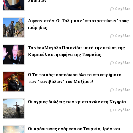
Σκοπίων
0 σχόλια
Αφγανιστάν: Οι Ταλιμπάν "επιστρατεύουν" τους
ιμάμηδες
0 σχόλια
Το νέο «Μεγάλο Παιχνίδι» μετά την πτώση της
Καμπούλ και η σφήνα της Τουρκίας
0 σχόλια
Ο Τσιτσιπάς ισοπέδωσε όλα τα επιχειρήματα
των “κανιβάλων” του Μαξίμου!
2 σχόλια
Οι άγριες διώξεις των χριστιανών στη Νιγηρία
0 σχόλια
Οι πρόσφυγες ανάμεσα σε Τουρκία, Ιράν και