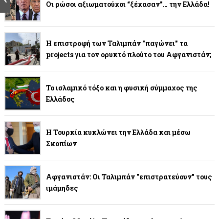
Οι ρώσοι αξιωματούχοι “ξέχασαν”… την Ελλάδα!
Η επιστροφή των Ταλιμπάν "παγώνει" τα
projects για τον ορυκτό πλούτο του Αφγανιστάν;
Το ισλαμικό τόξο και η φυσική σύμμαχος της
Ελλάδος
Η Τουρκία κυκλώνει την Ελλάδα και μέσω
Σκοπίων
Αφγανιστάν: Οι Ταλιμπάν "επιστρατεύουν" τους
ιμάμηδες