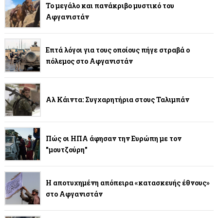
Το μεγάλο και πανάκριβο μυστικό του
Αφγανιστάν
Επτά λόγοι για τους οποίους πήγε στραβά ο
πόλεμος στο Αφγανιστάν
Αλ Κάιντα: Συγχαρητήρια στους Ταλιμπάν
Πώς οι ΗΠΑ άφησαν την Ευρώπη με τον
"μουτζούρη"
Η αποτυχημένη απόπειρα «κατασκευής έθνους»
στο Αφγανιστάν