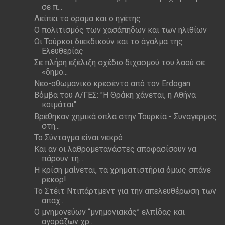
σε π...
Λείπει το όραμα και ο ηγέτης
Ο πολιτισμός των χασάπηδων και των ηλιθίων
Οι Τούρκοι διεκδικούν και το άγαλμα της
Ελευθερίας
Σε πλήρη εξέλιξη σχέδιο διχασμού του λαού σε
«δημο...
Νεο-οθωμανικό κρεσέντο από τον Erdogan
Βόμβα του Α/ΓΕΣ: "Η Θράκη χάνεται, η Αθήνα
κοιμάται"
Βρέθηκαν χημικά όπλα στην Τουρκία - Συναγερμός
στη...
Το Σύνταγμα είναι νεκρό
Και αν οι λαθρομετανάστες αποφασίσουν να
πάρουν τη...
Η κρίση μαίνεται, τα χρηματιστήρια όμως σπάνε
ρεκόρ!
Το Στέιτ Ντιπάρτμεντ για την απελευθέρωση των
απαχ...
Ο μνημονεύων “μνημονιακάς” ελπίδας και
αγοράζων χρ...