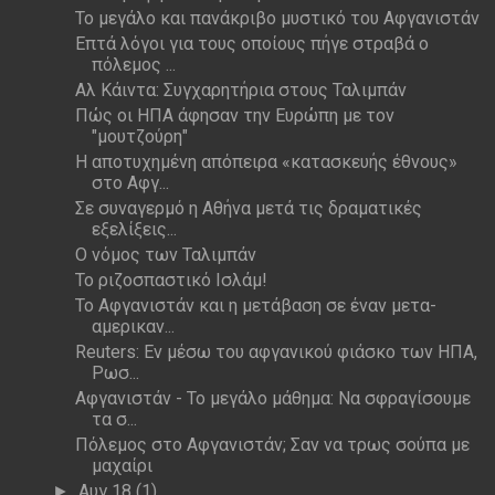
Το μεγάλο και πανάκριβο μυστικό του Αφγανιστάν
Επτά λόγοι για τους οποίους πήγε στραβά ο
πόλεμος ...
Αλ Κάιντα: Συγχαρητήρια στους Ταλιμπάν
Πώς οι ΗΠΑ άφησαν την Ευρώπη με τον
"μουτζούρη"
Η αποτυχημένη απόπειρα «κατασκευής έθνους»
στο Αφγ...
Σε συναγερμό η Αθήνα μετά τις δραματικές
εξελίξεις...
Ο νόμος των Ταλιμπάν
Το ριζοσπαστικό Ισλάμ!
Το Αφγανιστάν και η μετάβαση σε έναν μετα-
αμερικαν...
Reuters: Εν μέσω του αφγανικού φιάσκο των ΗΠΑ,
Ρωσ...
Αφγανιστάν - Το μεγάλο μάθημα: Να σφραγίσουμε
τα σ...
Πόλεμος στο Αφγανιστάν; Σαν να τρως σούπα με
μαχαίρι
Αυγ 18
(1)
►