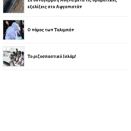
εξελίξεις στο Αφγανιστάν
Ο νόμος των Ταλιμπάν
Το ριζοσπαστικό Ισλάμ!