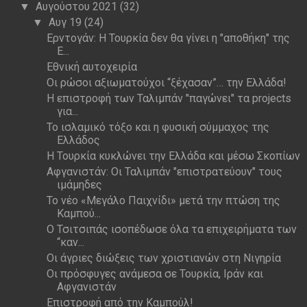
Αυγούστου 2021
(32)
▼
Αυγ 19
(24)
▼
Ερντογάν: Η Τουρκία δεν θα γίνει η "αποθήκη" της
Ε...
Εθνική αυτοχειρία
Οι ρώσοι αξιωματούχοι “ξέχασαν”… την Ελλάδα!
Η επιστροφή των Ταλιμπάν "παγώνει" τα projects
για...
Το ισλαμικό τόξο και η φυσική σύμμαχος της
Ελλάδος
Η Τουρκία κυκλώνει την Ελλάδα και μέσω Σκοπίων
Αφγανιστάν: Οι Ταλιμπάν "επιστρατεύουν" τους
ιμάμηδες
Το νέο «Μεγάλο Παιχνίδι» μετά την πτώση της
Καμπού...
Ο Τσιτσιπάς ισοπέδωσε όλα τα επιχειρήματα των
“καν...
Οι άγριες διώξεις των χριστιανών στη Νιγηρία
Οι πρόσφυγες ανάμεσα σε Τουρκία, Ιράν και
Αφγανιστάν
Επιστροφή από την Καμπούλ!