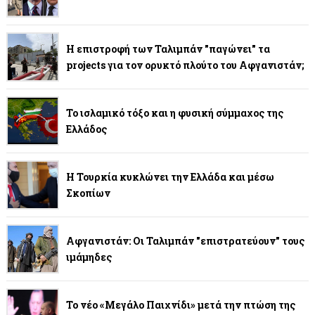
Η επιστροφή των Ταλιμπάν "παγώνει" τα
projects για τον ορυκτό πλούτο του Αφγανιστάν;
Το ισλαμικό τόξο και η φυσική σύμμαχος της
Ελλάδος
Η Τουρκία κυκλώνει την Ελλάδα και μέσω
Σκοπίων
Αφγανιστάν: Οι Ταλιμπάν "επιστρατεύουν" τους
ιμάμηδες
Το νέο «Μεγάλο Παιχνίδι» μετά την πτώση της