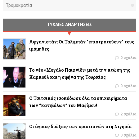
Τρομοκρατία
ΤΥΧΑΙΕΣ ΑΝΑΡΤΗΣΕΙΣ
Αφγανιστάν: Οι Ταλιμπάν "επιστρατεύουν" τους
ιμάμηδες
0 σχόλια
Το νέο «Μεγάλο Παιχνίδι» μετά την πτώση της
Καμπούλ και η σφήνα της Τουρκίας
0 σχόλια
Ο Τσιτσιπάς ισοπέδωσε όλα τα επιχειρήματα
των “κανιβάλων” του Μαξίμου!
2 σχόλια
Οι άγριες διώξεις των χριστιανών στη Νιγηρία
0 σχόλια