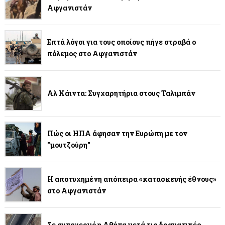
Αφγανιστάν
Επτά λόγοι για τους οποίους πήγε στραβά ο
πόλεμος στο Αφγανιστάν
Αλ Κάιντα: Συγχαρητήρια στους Ταλιμπάν
Πώς οι ΗΠΑ άφησαν την Ευρώπη με τον
"μουτζούρη"
Η αποτυχημένη απόπειρα «κατασκευής έθνους»
στο Αφγανιστάν
Σε συναγερμό η Αθήνα μετά τις δραματικές