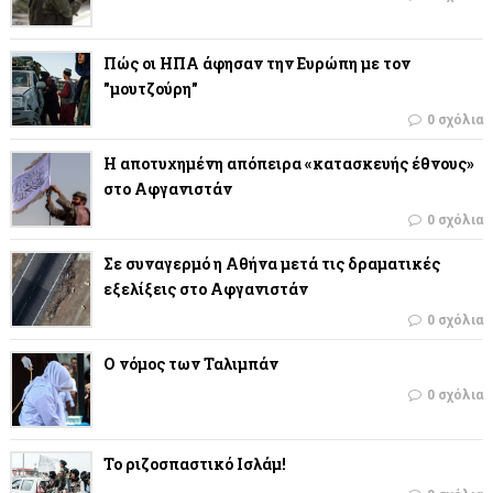
Πώς οι ΗΠΑ άφησαν την Ευρώπη με τον
"μουτζούρη"
0 σχόλια
Η αποτυχημένη απόπειρα «κατασκευής έθνους»
στο Αφγανιστάν
0 σχόλια
Σε συναγερμό η Αθήνα μετά τις δραματικές
εξελίξεις στο Αφγανιστάν
0 σχόλια
Ο νόμος των Ταλιμπάν
0 σχόλια
Το ριζοσπαστικό Ισλάμ!