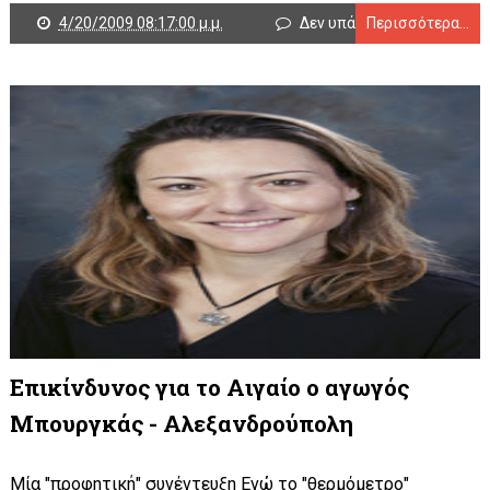
4/20/2009 08:17:00 μ.μ.
Δεν υπάρχουν σχόλια
Περισσότερα...
Επικίνδυνος για το Αιγαίο ο αγωγός
Μπουργκάς - Αλεξανδρούπολη
Μία "προφητική" συνέντευξη Ενώ το "θερμόμετρο"